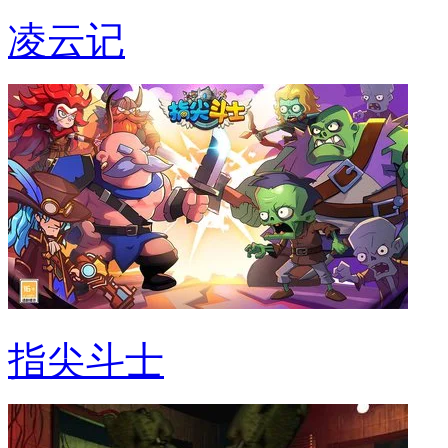
凌云记
指尖斗士