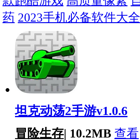
款跑酷游戏
高质量像素
药
2023手机必备软件大
坦克动荡2手游v1.0.6
冒险生存
|
10.2MB
查看