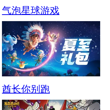
气泡星球游戏
酋长你别跑