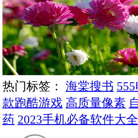
热门标签：
海棠搜书
55
款跑酷游戏
高质量像素
药
2023手机必备软件大