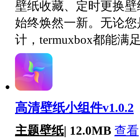
壁纸收藏、定时更换壁
始终焕然一新。无论您
计，termuxbox都
高清壁纸小组件v1.0.2
主题壁纸
|
12.0MB
查看