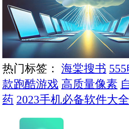
热门标签：
海棠搜书
55
款跑酷游戏
高质量像素
药
2023手机必备软件大