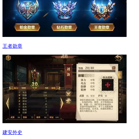
王者勋章
建安外史