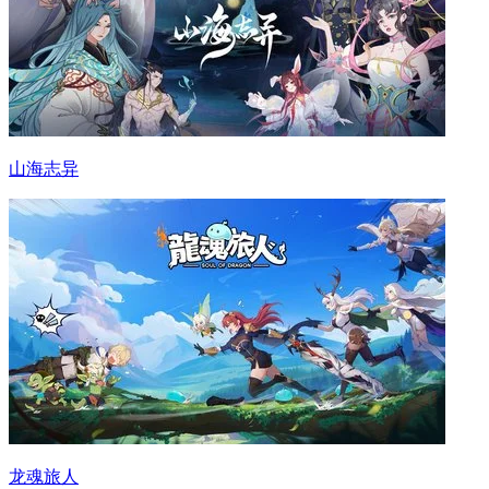
山海志异
龙魂旅人