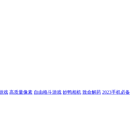
游戏
高质量像素
自由格斗游戏
妙鸭相机
致命解药
2023手机必