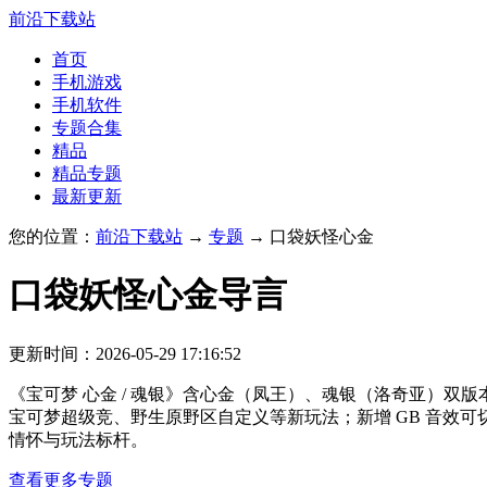
前沿下载站
首页
手机游戏
手机软件
专题合集
精品
精品专题
最新更新
您的位置：
前沿下载站
→
专题
→ 口袋妖怪心金
口袋妖怪心金
导言
更新时间：2026-05-29 17:16:52
《宝可梦 心金 / 魂银》含心金（凤王）、魂银（洛奇亚）双
宝可梦超级竞、野生原野区自定义等新玩法；新增 GB 音效可
情怀与玩法标杆。
查看更多专题