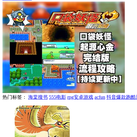
热门标签：
海棠搜书
555电影
rpg安卓游戏
acfun
抖音爆款跑酷