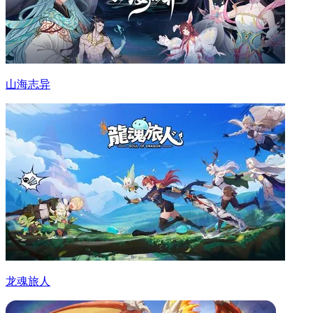
山海志异
龙魂旅人