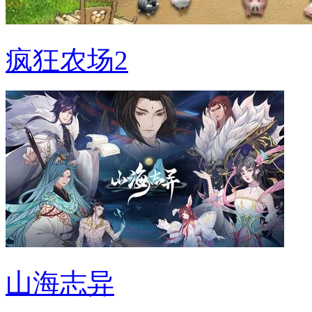
疯狂农场2
山海志异