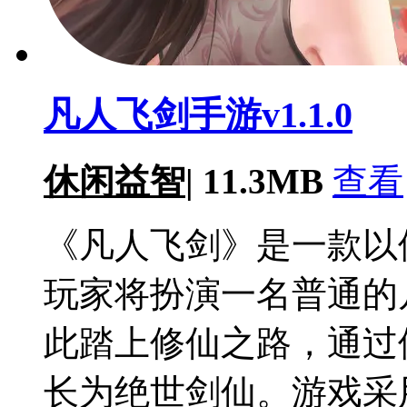
凡人飞剑手游v1.1.0
休闲益智
|
11.3MB
查看
《凡人飞剑》是一款以
玩家将扮演一名普通的
此踏上修仙之路，通过
长为绝世剑仙。游戏采