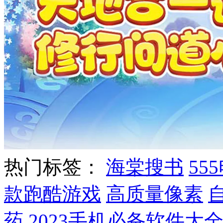
热门标签：
海棠搜书
55
款跑酷游戏
高质量像素
药
2023手机必备软件大