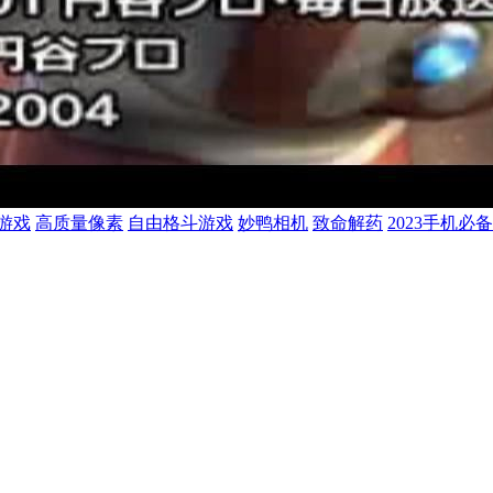
游戏
高质量像素
自由格斗游戏
妙鸭相机
致命解药
2023手机必