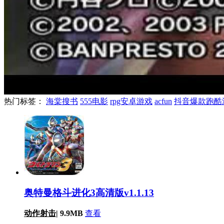
热门标签：
海棠搜书
555电影
rpg安卓游戏
acfun
抖音爆款跑酷
奥特曼格斗进化3高清版v1.1.13
动作射击
|
9.9MB
查看