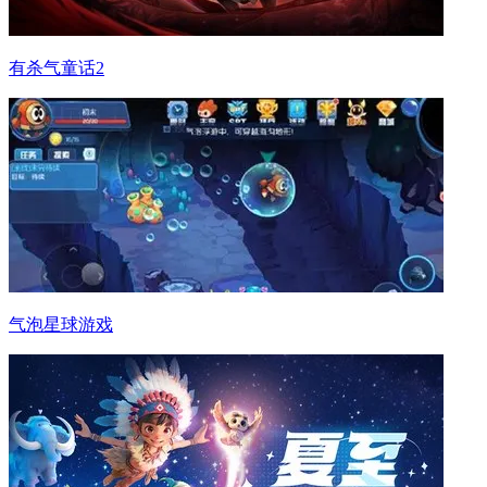
有杀气童话2
气泡星球游戏