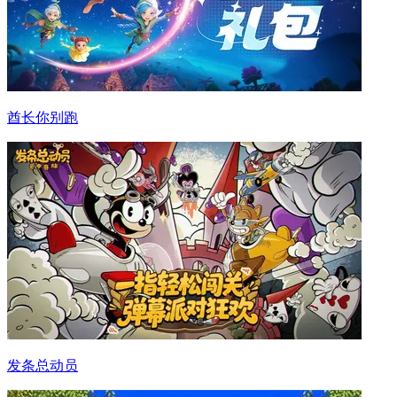
酋长你别跑
发条总动员