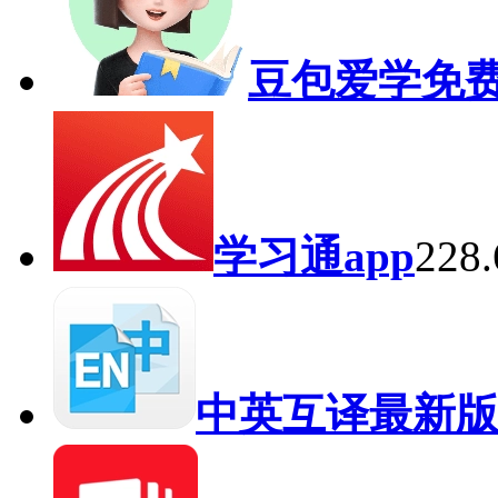
豆包爱学免
学习通app
228
中英互译最新