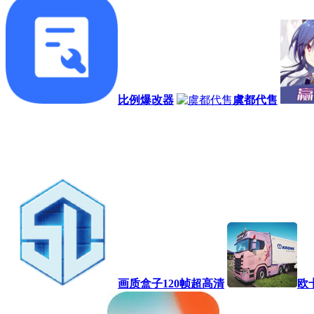
比例爆改器
虞都代售
画质盒子120帧超高清
欧