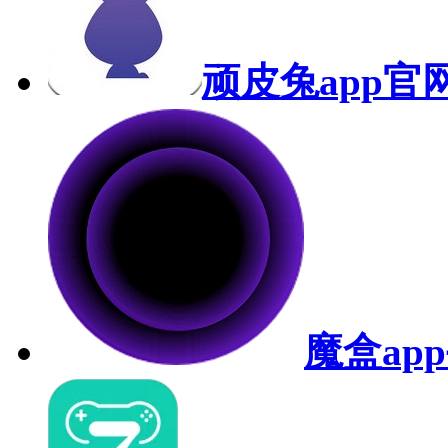
顽皮兔app官
魔盒ap