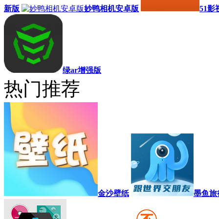
新版
妙鸭相机安卓版
51影
绿ar增强版
热门推荐
金沙壁纸
墨鱼旅