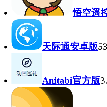
悟空遥控
天际通安卓版
5
Anitabi官方版
3