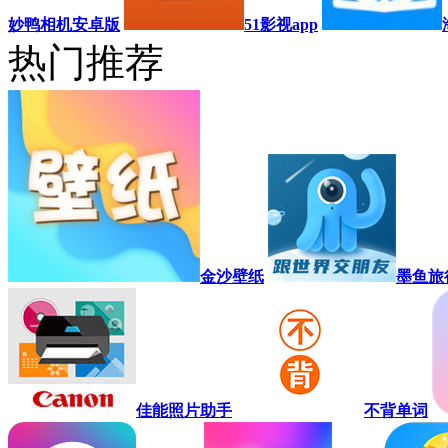
妙鸭相机安卓版
51影视app
热门推荐
金沙壁纸
墨鱼旅
佳能照片助手
不背单词