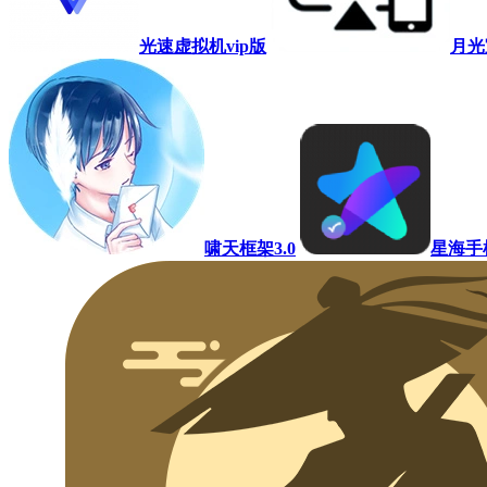
光速虚拟机vip版
月光
啸天框架3.0
星海手