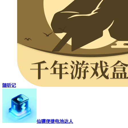
随听记
仙骥便捷电池达人