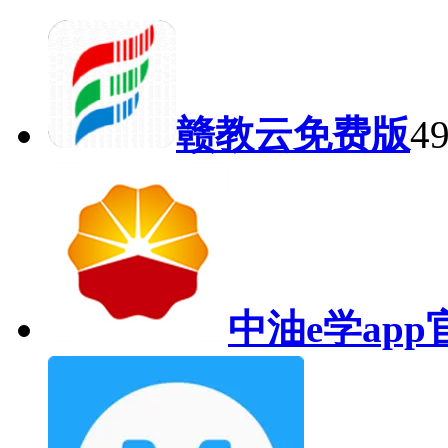
赣教云免费版
4
中油e学ap