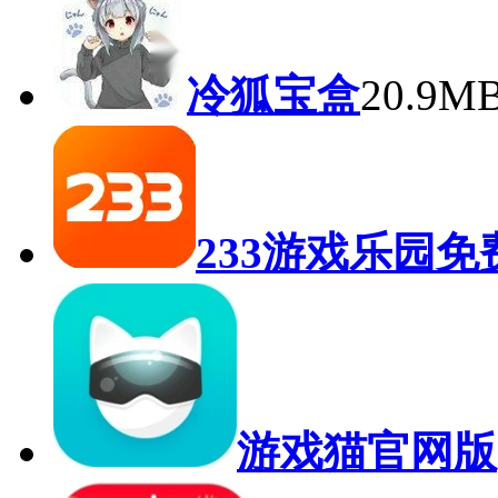
冷狐宝盒
20.9M
233游戏乐园免
游戏猫官网版