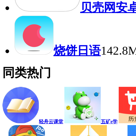
贝壳网安
烧饼日语
142.
同类热门
轻舟云课堂
五矿e学