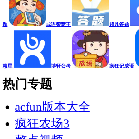
题
成语智慧王
超凡答题
慧星
博轩公考
疯狂记成语
热门专题
acfun版本大全
疯狂农场3