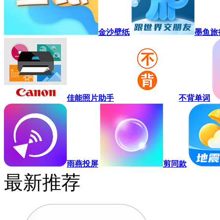
金沙壁纸
墨鱼旅
佳能照片助手
不背单词
雨燕投屏
剪同款
最新推荐