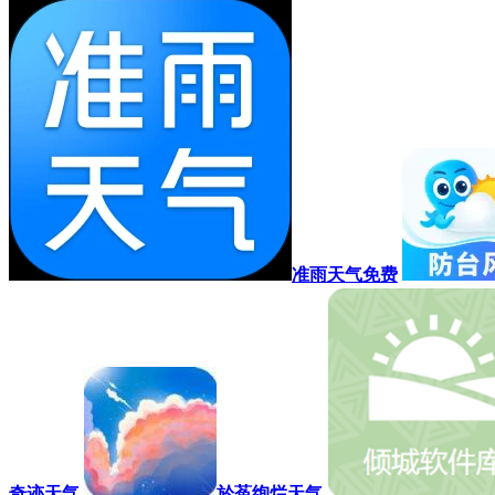
准雨天气免费
奇迹天气
於菟绚烂天气