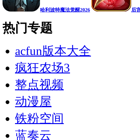
哈利波特魔法觉醒2026
后
热门专题
acfun版本大全
疯狂农场3
整点视频
动漫屋
铁粉空间
蓝奏云