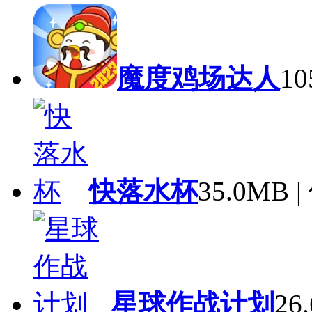
魔度鸡场达人
1
快落水杯
35.0MB
星球作战计划
26