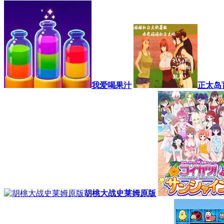
我爱喝果汁
正太岛
胡桃大战史莱姆原版