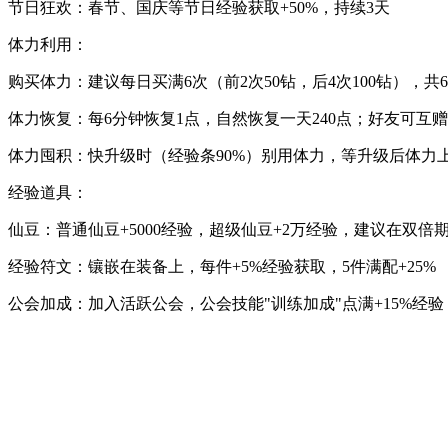
节日狂欢：春节、国庆等节日经验获取+50%，持续3天
体力利用：
购买体力：建议每日买满6次（前2次50钻，后4次100钻），共
体力恢复：每6分钟恢复1点，自然恢复一天240点；好友可互赠
体力囤积：快升级时（经验条90%）别用体力，等升级后体力
经验道具：
仙豆：普通仙豆+5000经验，超级仙豆+2万经验，建议在双倍
经验符文：镶嵌在装备上，每件+5%经验获取，5件满配+25%
公会加成：加入活跃公会，公会技能"训练加成"点满+15%经