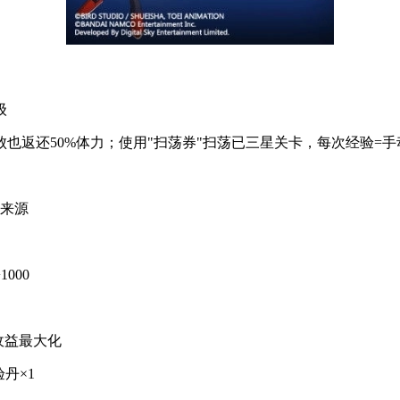
级
也返还50%体力；使用"扫荡券"扫荡已三星关卡，每次经验=手动
心来源
000
力收益最大化
丹×1