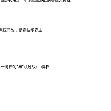
建模战斗演出，带你重温热血的赛亚人传说。
强度碾压同阶，是竞技场霸主
"一键扫荡"与"跳过战斗"特权