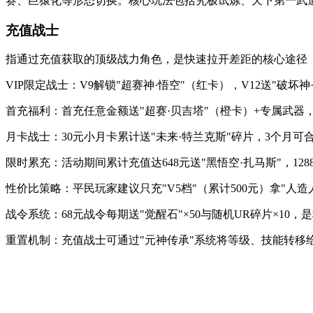
赛、巨猿化等形态切换。核心玩法包括究极试炼、天下第一武道
充值战士
指通过充值获取的顶级战力角色，是快速拉开差距的核心途径
VIP限定战士：V9解锁"超赛神·悟空"（红卡），V12送"破
首充福利：首充任意金额送"超赛·贝吉塔"（橙卡）+专属武
月卡战士：30元小月卡累计送"未来·特兰克斯"碎片，3个月可
限时累充：活动期间累计充值达648元送"黑悟空·扎马斯"，12
性价比策略：平民玩家建议只充"V5档"（累计500元）拿"人造
战令系统：68元战令每期送"觉醒石"×50与随机UR碎片×10
重置机制：充值战士可通过"元神传承"系统将等级、技能转移