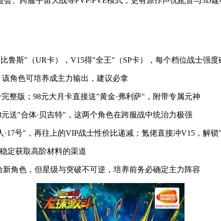
会、跨服宇宙大战等PVP/PVE模式，更有原作声优配音与3D
坏神·比鲁斯"（UR卡），V15得"全王"（SP卡），每个档位战士
器，该角色可培养成主力输出，建议必拿
合完整版；98元大月卡直接送"黄金·弗利萨"，附带专属元神
88元送"合体·贝吉特"，这两个角色在跨服战中统治力极强
人·17号"，再往上的VIP战士性价比递减；氪佬直接冲V15，解锁
，是稳定获取高阶材料的渠道
给新角色，但星级与突破不可逆，培养前务必确定主力阵容