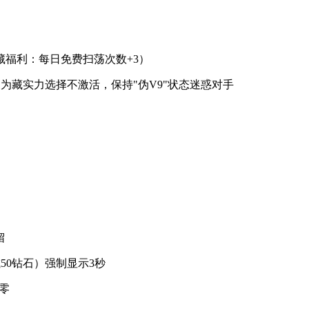
藏福利：每日免费扫荡次数+3）
玩家为藏实力选择不激活，保持"伪V9"状态迷惑对手
留
50钻石）强制显示3秒
清零