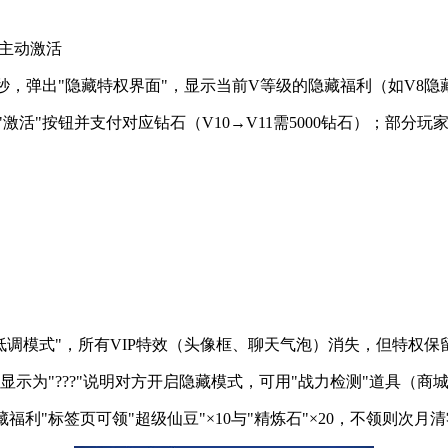
需主动激活
秒，弹出"隐藏特权界面"，显示当前V等级的隐藏福利（如V8隐
激活"按钮并支付对应钻石（V10→V11需5000钻石）；部分
解锁"低调模式"，所有VIP特效（头像框、聊天气泡）消失，但特权保
显示为"???"说明对方开启隐藏模式，可用"战力检测"道具（商城
藏福利"标签页可领"超级仙豆"×10与"精炼石"×20，不领则次月