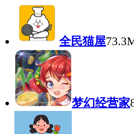
全民猫屋
73.
梦幻经营家