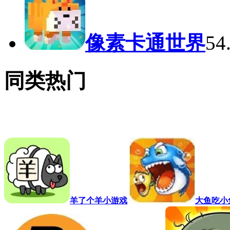
像素卡通世界
5
同类热门
羊了个羊小游戏
大鱼吃小