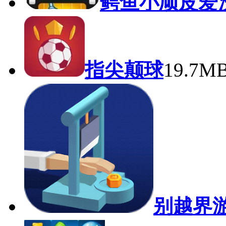
鳄鱼小顽皮爱
指尖颠球
19.7M
别越界