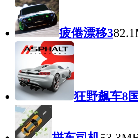
疲倦漂移3
82.
狂野飙车8
拼车司机
53.3M