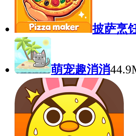
披萨烹
萌宠趣消消
44.