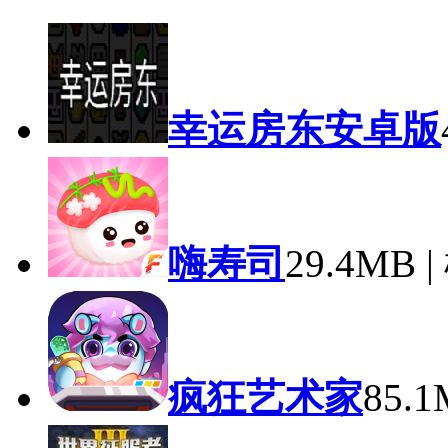
幸运房东安卓版
嗨寿司
29.4MB
疯狂艺术家
85.