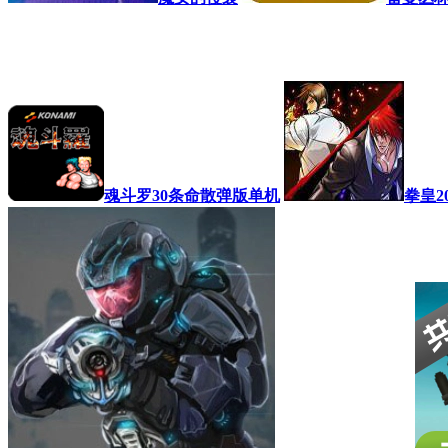
魂斗罗30条命散弹版单机
拳皇2