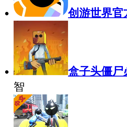
创游世界官
盒子头僵尸
智