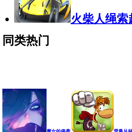
火柴人绳索
同类热门
魔女的侵袭
雷曼丛