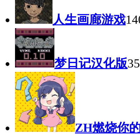
人生画廊游戏
1
梦日记汉化版
3
ZH燃烧你