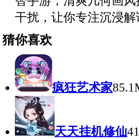
智手游，清爽几何画风
干扰，让你专注沉浸解
猜你喜欢
疯狂艺术家
85.
天天挂机修仙
4