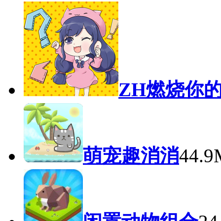
ZH燃烧你
萌宠趣消消
44.