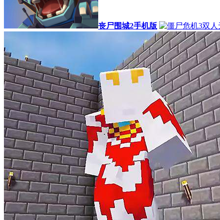
丧尸围城2手机版