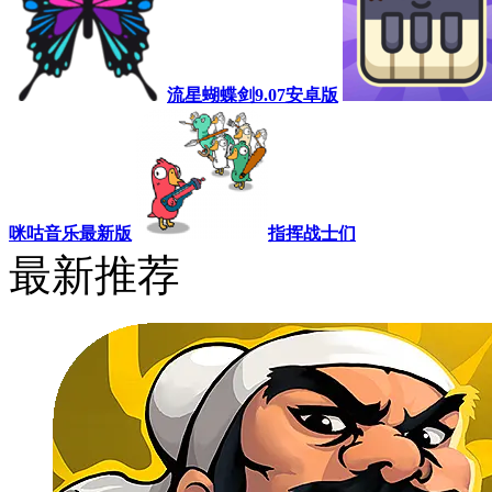
流星蝴蝶剑9.07安卓版
咪咕音乐最新版
指挥战士们
最新推荐