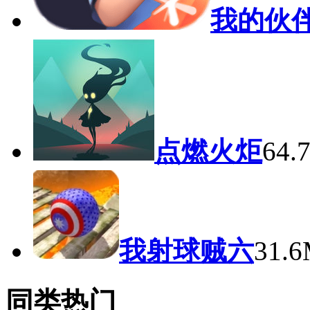
我的伙
点燃火炬
64
我射球贼六
31.
同类热门