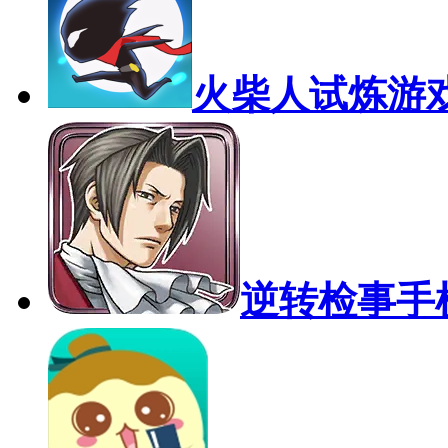
火柴人试炼游
逆转检事手