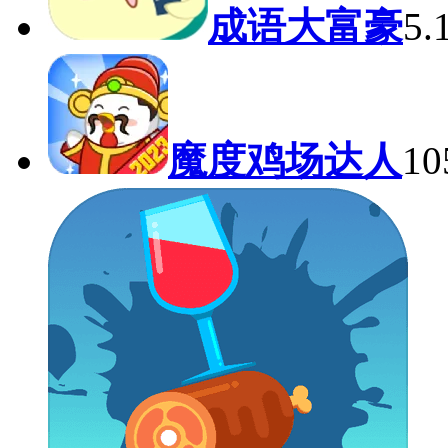
成语大富豪
5
魔度鸡场达人
1