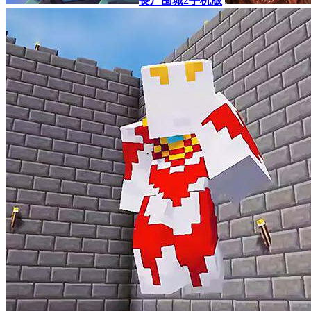
丧尸围城2手机版