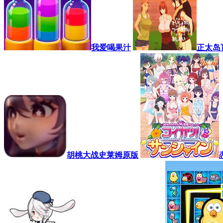
我爱喝果汁
正太岛
胡桃大战史莱姆原版